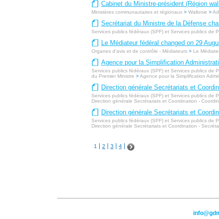
Cabinet du Ministre-président (Région w
Ministères communautaires et régionaux
>
Wallonie
>
Ad
Secrétariat du Ministre de la Défense c
Services publics fédéraux (SPF) et Services publics de
Le Médiateur fédéral changed on 29 Augu
Organes d'avis et de contrôle - Médiateurs
>
Le Médiateu
Agence pour la Simplification Administra
Services publics fédéraux (SPF) et Services publics de
du Premier Ministre
>
Agence pour la Simplification Admin
Direction générale Secrétariats et Coordi
Services publics fédéraux (SPF) et Services publics de
Direction générale Secrétariats et Coordination - Coordi
Direction générale Secrétariats et Coordi
Services publics fédéraux (SPF) et Services publics de
Direction générale Secrétariats et Coordination - Secréta
1
2
3
4
info@gd