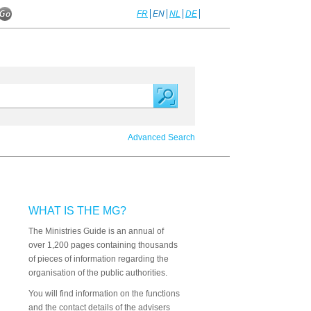
FR
EN
NL
DE
Advanced Search
WHAT IS THE MG?
The Ministries Guide is an annual of
over 1,200 pages containing thousands
of pieces of information regarding the
organisation of the public authorities.
You will find information on the functions
and the contact details of the advisers