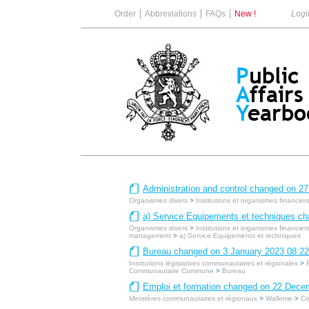
Order
Abbreviations
FAQs
New !
Logi
Administration and control changed on 2
Organismes divers
>
Institutions et organismes financier
a) Service Equipements et techniques c
Organismes divers
>
Institutions et organismes financier
management
>
a) Service Equipements et techniques
Bureau changed on 3 January 2023 08:22
Institutions législatives communautaires et régionales
>
Communautaire Commune
>
Bureau
Emploi et formation changed on 22 Dece
Ministères communautaires et régionaux
>
Wallonie
>
Co