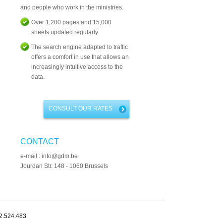
and people who work in the ministries.
Over 1,200 pages and 15,000
sheets updated regularly
The search engine adapted to traffic
offers a comfort in use that allows an
increasingly intuitive access to the
data.
CONSULT OUR RATES
CONTACT
e-mail : info@gdm.be
Jourdan Str. 148 - 1060 Brussels
32.524.483