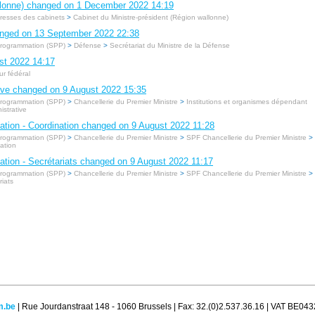
allonne) changed on 1 December 2022 14:19
resses des cabinets
>
Cabinet du Ministre-président (Région wallonne)
hanged on 13 September 2022 22:38
 Programmation (SPP)
>
Défense
>
Secrétariat du Ministre de la Défense
st 2022 14:17
r fédéral
tive changed on 9 August 2022 15:35
 Programmation (SPP)
>
Chancellerie du Premier Ministre
>
Institutions et organismes dépendant
istrative
nation - Coordination changed on 9 August 2022 11:28
 Programmation (SPP)
>
Chancellerie du Premier Ministre
>
SPF Chancellerie du Premier Ministre
>
nation
nation - Secrétariats changed on 9 August 2022 11:17
 Programmation (SPP)
>
Chancellerie du Premier Ministre
>
SPF Chancellerie du Premier Ministre
>
riats
m.be
| Rue Jourdanstraat 148 - 1060 Brussels | Fax: 32.(0)2.537.36.16 | VAT BE04