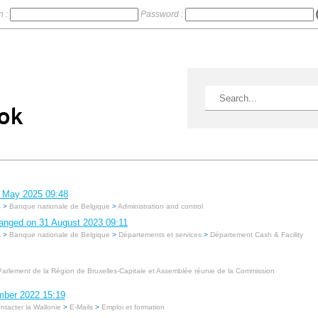
n :
Password :
7 May 2025 09:48
s
>
Banque nationale de Belgique
>
Administration and control
hanged on 31 August 2023 09:11
s
>
Banque nationale de Belgique
>
Départements et services
>
Département Cash & Facility
Parlement de la Région de Bruxelles-Capitale et Assemblée réunie de la Commission
mber 2022 15:19
ntacter la Wallonie
>
E-Mails
>
Emploi et formation