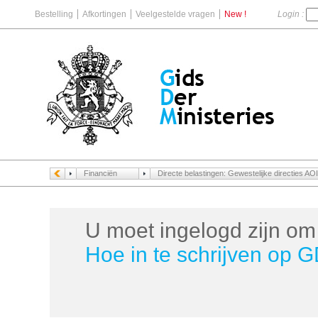
Bestelling
Afkortingen
Veelgestelde vragen
New !
Login :
Financiën
Directe belastingen: Gewestelijke directies AOI
U moet ingelogd zijn om 
Hoe in te schrijven op 