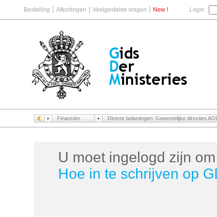
Bestelling
Afkortingen
Veelgestelde vragen
New !
Login :
Financiën
Directe belastingen: Gewestelijke directies AOI
U moet ingelogd zijn om 
Hoe in te schrijven op 