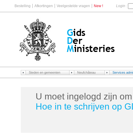
Bestelling
Afkortingen
Veelgestelde vragen
New !
Login :
Steden en gemeenten
Neufchâteau
Services admin
U moet ingelogd zijn om 
Hoe in te schrijven op 