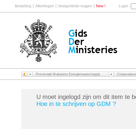
Bestelling
Afkortingen
Veelgestelde vragen
New !
Login :
Provinciale Brabantse Energiemaatschappij
Coöperatieve
U moet ingelogd zijn om dit item te b
Hoe in te schrijven op GDM ?