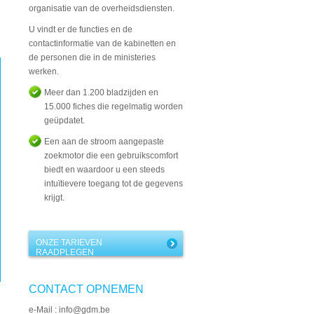
organisatie van de overheidsdiensten.
U vindt er de functies en de
contactinformatie van de kabinetten en
de personen die in de ministeries
werken.
Meer dan 1.200 bladzijden en
15.000 fiches die regelmatig worden
geüpdatet.
Een aan de stroom aangepaste
zoekmotor die een gebruikscomfort
biedt en waardoor u een steeds
intuïtievere toegang tot de gegevens
krijgt.
ONZE TARIEVEN
RAADPLEGEN
CONTACT OPNEMEN
e-Mail : info@gdm.be