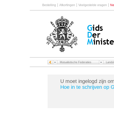
Bestelling
Afkortingen
Veelgestelde vragen
Ne
Mutualistische Federaties
Landsb
U moet ingelogd zijn om 
Hoe in te schrijven op