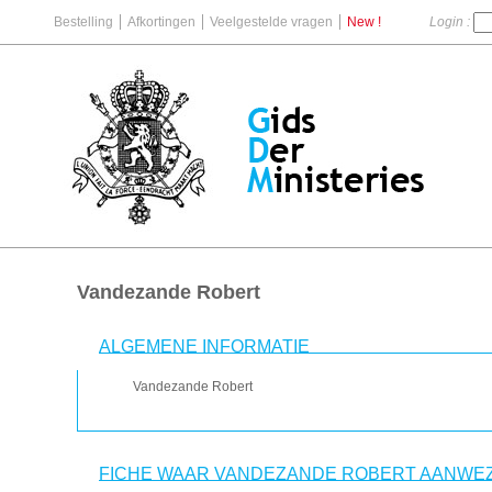
Bestelling
Afkortingen
Veelgestelde vragen
New !
Login :
Vandezande Robert
ALGEMENE INFORMATIE
Vandezande Robert
FICHE WAAR VANDEZANDE ROBERT AANWEZI