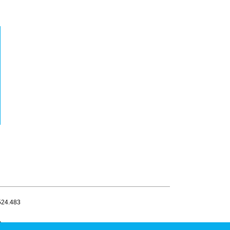
.524.483
a