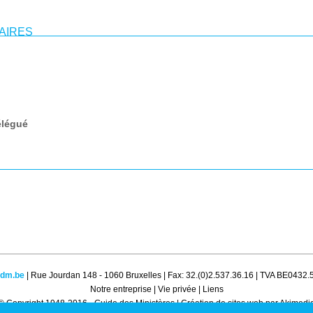
AIRES
élégué
gdm.be
| Rue Jourdan 148 - 1060 Bruxelles | Fax: 32.(0)2.537.36.16 | TVA BE0432
Notre entreprise
|
Vie privée
|
Liens
© Copyright 1948-2016 - Guide des Ministères |
Création de sites web par Akimedi