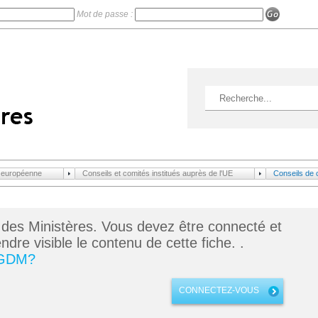
Mot de passe :
n européenne
Conseils et comités institués auprès de l'UE
Conseils de 
 des Ministères. Vous devez être connecté et
dre visible le contenu de cette fiche. .
 GDM?
CONNECTEZ-VOUS