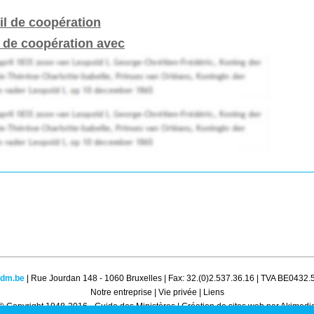
il de coopération
s de coopération avec
gdm.be
| Rue Jourdan 148 - 1060 Bruxelles | Fax: 32.(0)2.537.36.16 | TVA BE0432
Notre entreprise
|
Vie privée
|
Liens
© Copyright 1948-2016 - Guide des Ministères |
Création de sites web par Akimedi