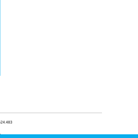
.524.483
a