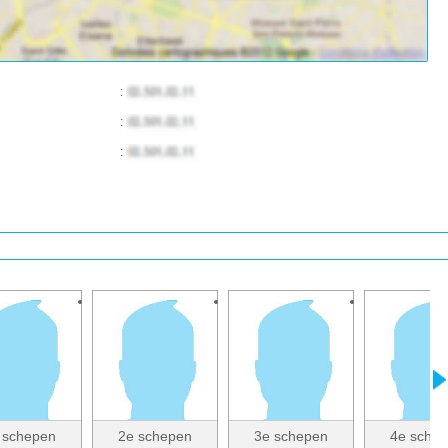
:
:
:
 schepen
2e schepen
3e schepen
4e sche