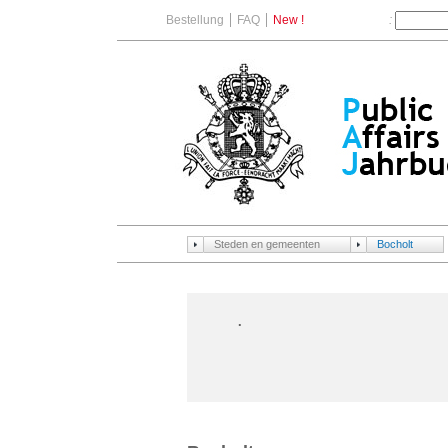
Bestellung
FAQ
New !
:
Steden en gemeenten
Bocholt
.