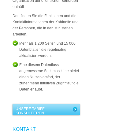
Organisation der öffentlichen Behörden
enthält.
Dort finden Sie die Funktionen und die
Kontaktinformationen der Kabinette und
der Personen, die in den Ministerien
arbeiten.
Mehr als 1 200 Seiten und 15 000
Datenblätter, die regelmäßig
aktualisiert werden.
Eine diesem Datenfluss
angemessene Suchmaschine bietet
einen Nutzerkomfort, der
zunehmend intuitiven Zugriff auf die
Daten erlaubt.
UNSERE TARIFE
KONSULTIEREN
KONTAKT