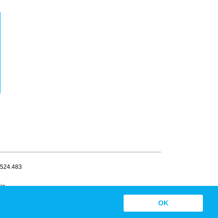
.524.483
ia
OK