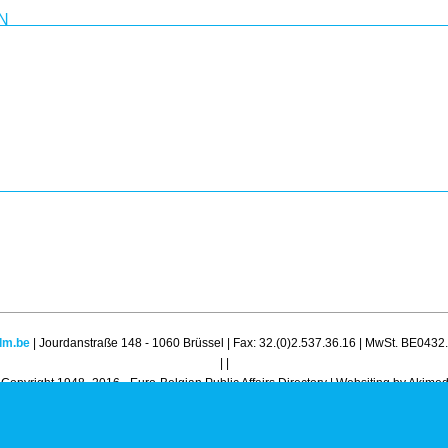
N
dm.be
| Jourdanstraße 148 - 1060 Brüssel | Fax: 32.(0)2.537.36.16 | MwSt. BE0432
|
|
Copyright 1948 -2016 - Euro-Belgian Public Affairs Directory |
Websiting by Akimed