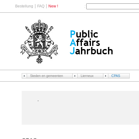
Bestellung
FAQ
New !
:
Steden en gemeenten
Lierneux
CPAS
.