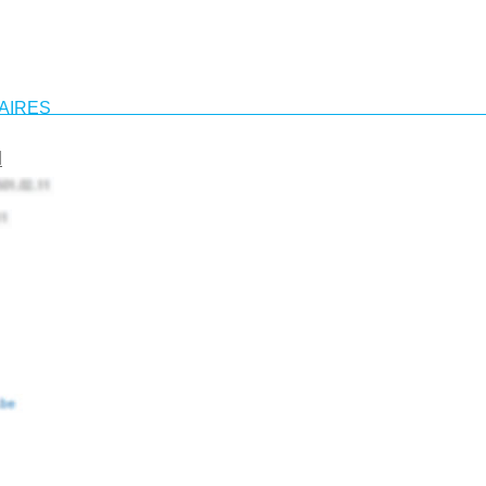
AIRES
l