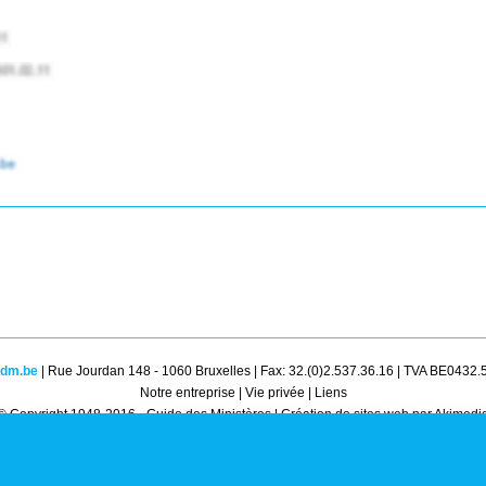
gdm.be
| Rue Jourdan 148 - 1060 Bruxelles | Fax: 32.(0)2.537.36.16 | TVA BE0432
Notre entreprise
|
Vie privée
|
Liens
© Copyright 1948-2016 - Guide des Ministères |
Création de sites web par Akimedi