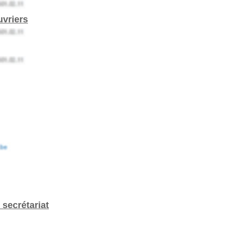
uvriers
, secrétariat